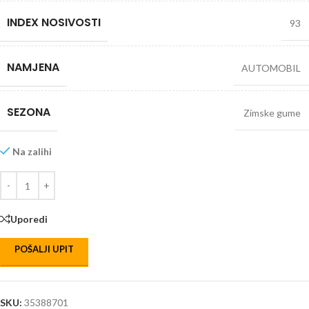
INDEX NOSIVOSTI
93
NAMJENA
AUTOMOBIL
SEZONA
Zimske gume
Na zalihi
Uporedi
POŠALJI UPIT
SKU:
35388701