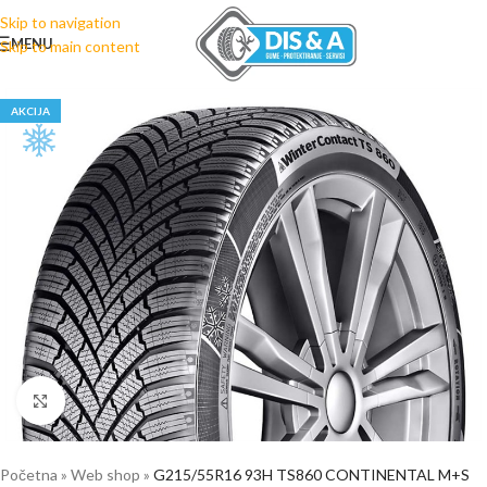
Skip to navigation
MENU
Skip to main content
AKCIJA
Click to enlarge
Početna
»
Web shop
»
G215/55R16 93H TS860 CONTINENTAL M+S