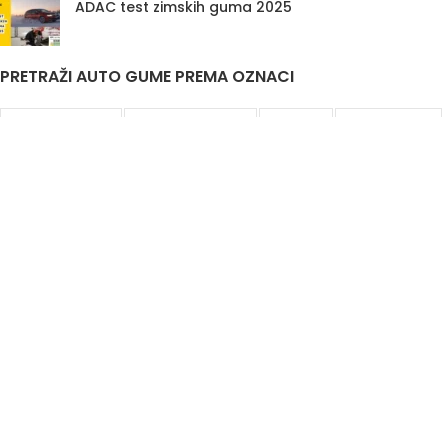
ADAC test zimskih guma 2025
PRETRAŽI AUTO GUME PREMA OZNACI
Auto Gume Akcija
Auto Gume Bijeljina
EU Lager
Gume Stari Dot
Premiumcontact7
Traktorske Gume
Zimske Gume 205 55 R16
Korisni linkovi
Politika privatnosti i uslovi korištenja
DIS&A
2020
JIB
4401761520007
Odgovorno lice
Aleksandar Knežević