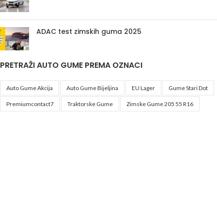
ADAC test zimskih guma 2025
PRETRAŽI AUTO GUME PREMA OZNACI
Auto Gume Akcija
Auto Gume Bijeljina
EU Lager
Gume Stari Dot
Premiumcontact7
Traktorske Gume
Zimske Gume 205 55 R16
Korisni linkovi
Politika privatnosti i uslovi korištenja