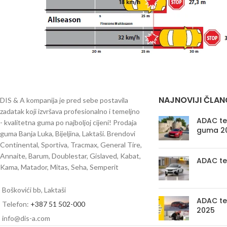
NAJNOVIJI ČLAN
DIS & A kompanija je pred sebe postavila
zadatak koji izvršava profesionalno i temeljno
ADAC tes
- kvalitetna guma po najboljoj cijeni! Prodaja
guma 2
guma Banja Luka, Bijeljina, Laktaši. Brendovi
Continental, Sportiva, Tracmax, General Tire,
Annaite, Barum, Doublestar, Gislaved, Kabat,
ADAC te
Kama, Matador, Mitas, Seha, Semperit
Boškovići bb, Laktaši
ADAC te
Telefon:
+387 51 502-000
2025
info@dis-a.com