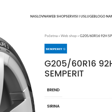
NASLOVNA
WEB SHOP
SERVISI I USLUGE
BLOG
O NA
Početna
»
Web shop
»
G205/60R16 92H SP
G205/60R16 92H
SEMPERIT
BREND
SIRINA