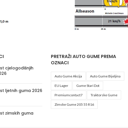
CI
PRETRAŽI AUTO GUME PREMA
OZNACI
t cjelogodišnjih
026
Auto Gume Akcija
Auto Gume Bijeljina
EU Lager
Gume Stari Dot
st ljetnih guma 2026
Premiumcontact7
Traktorske Gume
Zimske Gume 205 55 R16
st zimskih guma