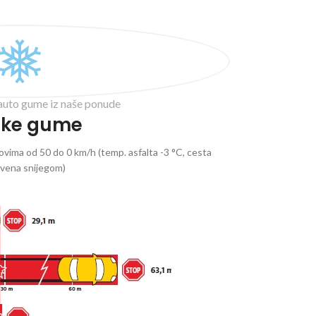
auto gume iz naše ponude
ske gume
vima od 50 do 0 km/h (temp. asfalta -3 °C, cesta
ivena snijegom)