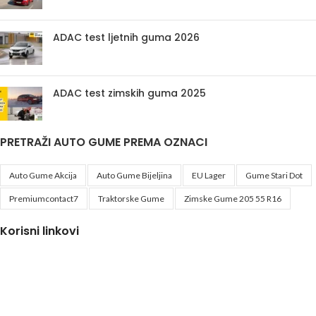
ADAC test ljetnih guma 2026
ADAC test zimskih guma 2025
PRETRAŽI AUTO GUME PREMA OZNACI
Auto Gume Akcija
Auto Gume Bijeljina
EU Lager
Gume Stari Dot
Premiumcontact7
Traktorske Gume
Zimske Gume 205 55 R16
Korisni linkovi
Politika privatnosti i uslovi korištenja