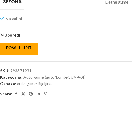
SEZONA
Ljetne gume
Na zalihi
Uporedi
POŠALJI UPIT
SKU:
993371931
Kategorija:
Auto gume (auto/kombi/SUV 4x4)
Oznaka:
auto gume Bijeljina
Share: