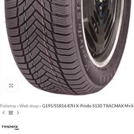
Click to enlarge
Početna
»
Web shop
»
G195/55R16 87H X-Privilo S130 TRACMAX M+S