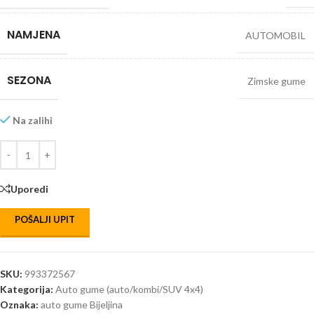
NAMJENA
AUTOMOBIL
SEZONA
Zimske gume
Na zalihi
Uporedi
POŠALJI UPIT
SKU:
993372567
Kategorija:
Auto gume (auto/kombi/SUV 4x4)
Oznaka:
auto gume Bijeljina