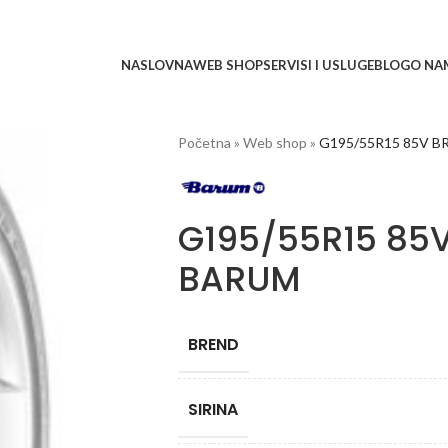
NASLOVNA
WEB SHOP
SERVISI I USLUGE
BLOG
O NA
Početna
»
Web shop
»
G195/55R15 85V B
G195/55R15 85
BARUM
BREND
SIRINA