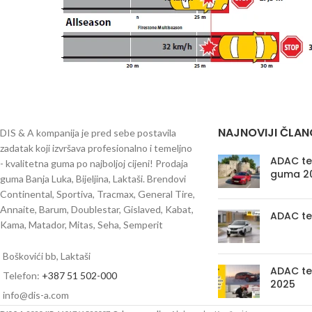
NAJNOVIJI ČLAN
DIS & A kompanija je pred sebe postavila
zadatak koji izvršava profesionalno i temeljno
ADAC tes
- kvalitetna guma po najboljoj cijeni! Prodaja
guma 2
guma Banja Luka, Bijeljina, Laktaši. Brendovi
Continental, Sportiva, Tracmax, General Tire,
Annaite, Barum, Doublestar, Gislaved, Kabat,
ADAC te
Kama, Matador, Mitas, Seha, Semperit
Boškovići bb, Laktaši
ADAC te
Telefon:
+387 51 502-000
2025
info@dis-a.com