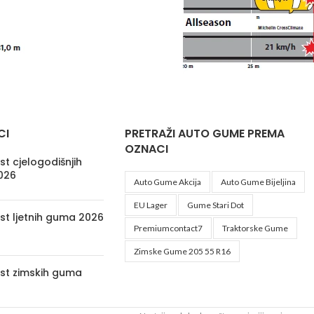
CI
PRETRAŽI AUTO GUME PREMA
OZNACI
t cjelogodišnjih
026
Auto Gume Akcija
Auto Gume Bijeljina
EU Lager
Gume Stari Dot
st ljetnih guma 2026
Premiumcontact7
Traktorske Gume
Zimske Gume 205 55 R16
st zimskih guma