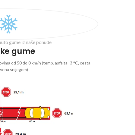
auto gume iz naše ponude
ske gume
vima od 50 do 0 km/h (temp. asfalta -3 °C, cesta
ivena snijegom)