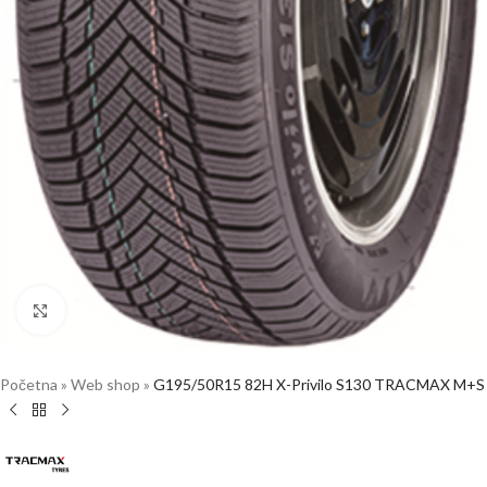
Click to enlarge
Početna
»
Web shop
»
G195/50R15 82H X-Privilo S130 TRACMAX M+S