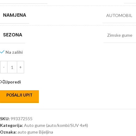
NAMJENA
AUTOMOBIL
SEZONA
Zimske gume
Na zalihi
Uporedi
POŠALJI UPIT
SKU:
993372555
Kategorija:
Auto gume (auto/kombi/SUV 4x4)
Oznaka:
auto gume Bijeljina