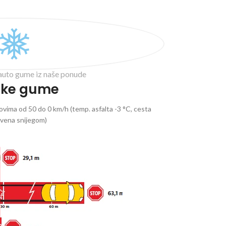
auto gume iz naše ponude
ske gume
vima od 50 do 0 km/h (temp. asfalta -3 °C, cesta
ivena snijegom)