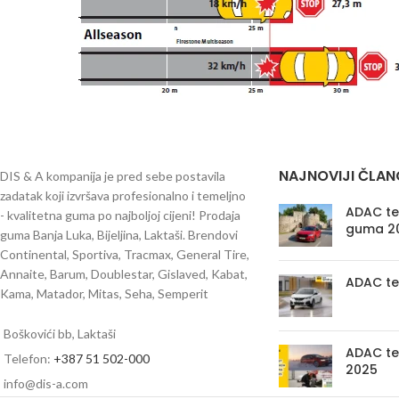
NAJNOVIJI ČLAN
DIS & A kompanija je pred sebe postavila
zadatak koji izvršava profesionalno i temeljno
ADAC tes
- kvalitetna guma po najboljoj cijeni! Prodaja
guma 2
guma Banja Luka, Bijeljina, Laktaši. Brendovi
Continental, Sportiva, Tracmax, General Tire,
Annaite, Barum, Doublestar, Gislaved, Kabat,
ADAC te
Kama, Matador, Mitas, Seha, Semperit
Boškovići bb, Laktaši
ADAC te
Telefon:
+387 51 502-000
2025
info@dis-a.com