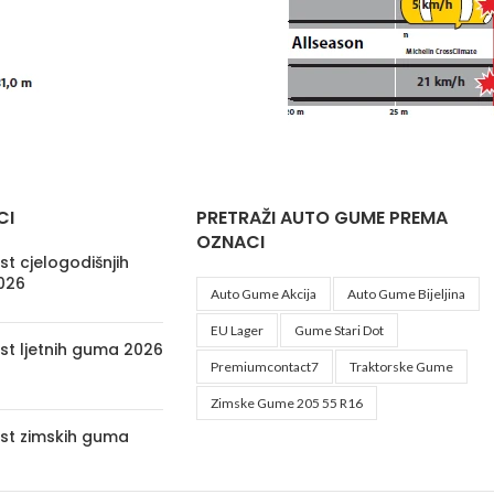
CI
PRETRAŽI AUTO GUME PREMA
OZNACI
t cjelogodišnjih
026
Auto Gume Akcija
Auto Gume Bijeljina
EU Lager
Gume Stari Dot
st ljetnih guma 2026
Premiumcontact7
Traktorske Gume
Zimske Gume 205 55 R16
st zimskih guma