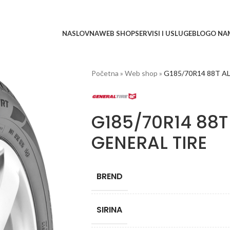
NASLOVNA
WEB SHOP
SERVISI I USLUGE
BLOG
O NA
Početna
»
Web shop
»
G185/70R14 88T 
G185/70R14 88
GENERAL TIRE
BREND
SIRINA