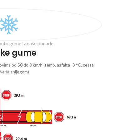
auto gume iz naše ponude
ske gume
vima od 50 do 0 km/h (temp. asfalta -3 °C, cesta
ivena snijegom)