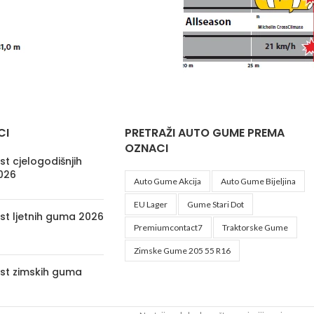
CI
PRETRAŽI AUTO GUME PREMA
OZNACI
t cjelogodišnjih
026
Auto Gume Akcija
Auto Gume Bijeljina
EU Lager
Gume Stari Dot
st ljetnih guma 2026
Premiumcontact7
Traktorske Gume
Zimske Gume 205 55 R16
st zimskih guma