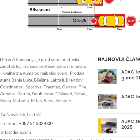
NAJNOVIJI ČLAN
DIS & A kompanija je pred sebe postavila
zadatak koji izvršava profesionalno i temeljno
ADAC tes
- kvalitetna guma po najboljoj cijeni! Prodaja
guma 2
guma Banja Luka, Bijeljina, Laktaši. Brendovi
Continental, Sportiva, Tracmax, General Tire,
Annaite, Barum, Doublestar, Gislaved, Kabat,
ADAC te
Kama, Matador, Mitas, Seha, Semperit
Boškovići bb, Laktaši
ADAC te
Telefon:
+387 51 502-000
2025
info@dis-a.com