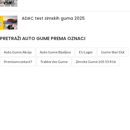
ADAC test zimskih guma 2025
PRETRAŽI AUTO GUME PREMA OZNACI
Auto Gume Akcija
Auto Gume Bijeljina
EU Lager
Gume Stari Dot
Premiumcontact7
Traktorske Gume
Zimske Gume 205 55 R16
Korisni linkovi
Politika privatnosti i uslovi korištenja