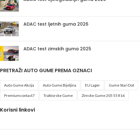
ADAC test ljetnih guma 2026
ADAC test zimskih guma 2025
PRETRAŽI AUTO GUME PREMA OZNACI
Auto Gume Akcija
Auto Gume Bijeljina
EU Lager
Gume Stari Dot
Premiumcontact7
Traktorske Gume
Zimske Gume 205 55 R16
Korisni linkovi