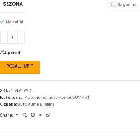
SEZONA
Ciijela godina
Na zalihi
Uporedi
POŠALJI UPIT
SKU:
154919901
Kategorija:
Auto gume (auto/kombi/SUV 4x4)
Oznaka:
auto gume Bijeljina
Share: