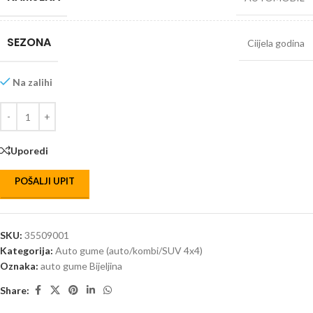
SEZONA
Ciijela godina
Na zalihi
Uporedi
POŠALJI UPIT
SKU:
35509001
Kategorija:
Auto gume (auto/kombi/SUV 4x4)
Oznaka:
auto gume Bijeljina
Share: