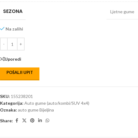
SEZONA
Ljetne gume
Na zalihi
Uporedi
POŠALJI UPIT
SKU:
155238201
Kategorija:
Auto gume (auto/kombi/SUV 4x4)
Oznaka:
auto gume Bijeljina
Share: