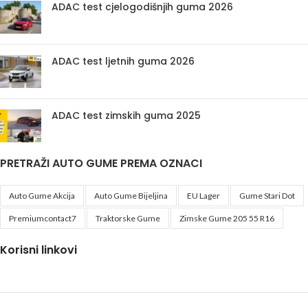
ADAC test cjelogodišnjih guma 2026
ADAC test ljetnih guma 2026
ADAC test zimskih guma 2025
PRETRAŽI AUTO GUME PREMA OZNACI
Auto Gume Akcija
Auto Gume Bijeljina
EU Lager
Gume Stari Dot
Premiumcontact7
Traktorske Gume
Zimske Gume 205 55 R16
Korisni linkovi