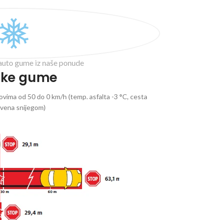
auto gume iz naše ponude
ske gume
vima od 50 do 0 km/h (temp. asfalta -3 °C, cesta
ivena snijegom)