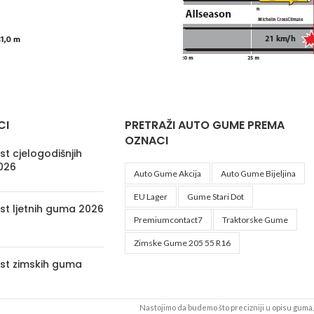
CI
PRETRAŽI AUTO GUME PREMA
OZNACI
t cjelogodišnjih
026
Auto Gume Akcija
Auto Gume Bijeljina
EU Lager
Gume Stari Dot
st ljetnih guma 2026
Premiumcontact7
Traktorske Gume
Zimske Gume 205 55 R16
st zimskih guma
Nastojimo da budemo što precizniji u opisu guma, 