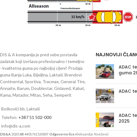
NAJNOVIJI ČLAN
DIS & A kompanija je pred sebe postavila
zadatak koji izvršava profesionalno i temeljno
ADAC tes
- kvalitetna guma po najboljoj cijeni! Prodaja
guma 2
guma Banja Luka, Bijeljina, Laktaši. Brendovi
Continental, Sportiva, Tracmax, General Tire,
Annaite, Barum, Doublestar, Gislaved, Kabat,
ADAC te
Kama, Matador, Mitas, Seha, Semperit
Boškovići bb, Laktaši
ADAC te
Telefon:
+387 51 502-000
2025
info@dis-a.com
DIS&A
2020
JIB
4401761520007
Odgovorno lice
Aleksandar Knežević