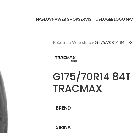
NASLOVNA
WEB SHOP
SERVISI I USLUGE
BLOG
O NA
Početna
»
Web shop
»
G175/70R14 84T X-
G175/70R14 84T 
TRACMAX
BREND
SIRINA