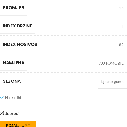
PROMJER
13
INDEX BRZINE
T
INDEX NOSIVOSTI
82
NAMJENA
AUTOMOBIL
SEZONA
Ljetne gume
Na zalihi
Uporedi
POŠALJI UPIT