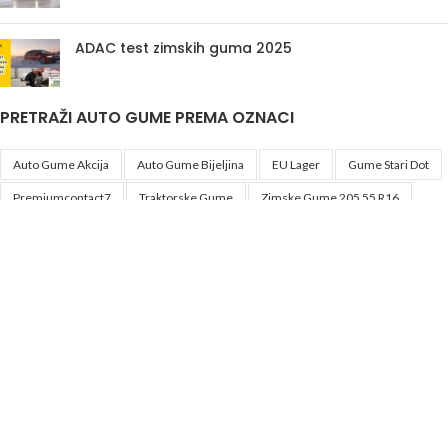
ADAC test zimskih guma 2025
PRETRAŽI AUTO GUME PREMA OZNACI
Auto Gume Akcija
Auto Gume Bijeljina
EU Lager
Gume Stari Dot
Premiumcontact7
Traktorske Gume
Zimske Gume 205 55 R16
Korisni linkovi
Politika privatnosti i uslovi korištenja