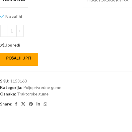
Na zalihi
Uporedi
POŠALJI UPIT
SKU:
1153160
Kategorija:
Poljoprivredne gume
Oznaka:
Traktorske gume
Share: