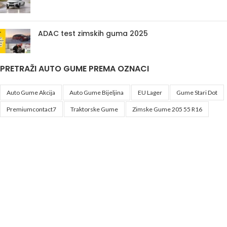
ADAC test zimskih guma 2025
PRETRAŽI AUTO GUME PREMA OZNACI
Auto Gume Akcija
Auto Gume Bijeljina
EU Lager
Gume Stari Dot
Premiumcontact7
Traktorske Gume
Zimske Gume 205 55 R16
Korisni linkovi
Politika privatnosti i uslovi korištenja