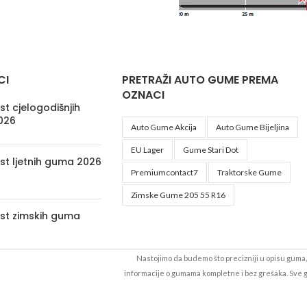
CI
PRETRAŽI AUTO GUME PREMA
OZNACI
t cjelogodišnjih
026
Auto Gume Akcija
Auto Gume Bijeljina
EU Lager
Gume Stari Dot
st ljetnih guma 2026
Premiumcontact7
Traktorske Gume
Zimske Gume 205 55 R16
st zimskih guma
Nastojimo da budemo što precizniji u opisu guma, 
informacije o gumama kompletne i bez grešaka. Sve
da su dostupne u svakom trenutku. Raspoloživost ro