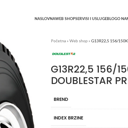
NASLOVNA
WEB SHOP
SERVISI I USLUGE
BLOG
O NA
Početna
»
Web shop
»
G13R22,5 156/150
G13R22,5 156/1
DOUBLESTAR PR
BREND
INDEX BRZINE