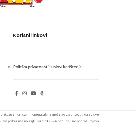
Korisni linkovi
Politika privatnosti i uslovi korištenja
prikazu slika i samih cijena, ali ne možemo garantovati da su sve
 gume prikazane na sajtu su dio DIS&A ponude i ne podrazumjeva
be i cijene možete provjeriti pozivom na 051/502-000 ili u nekom
od naših servisa