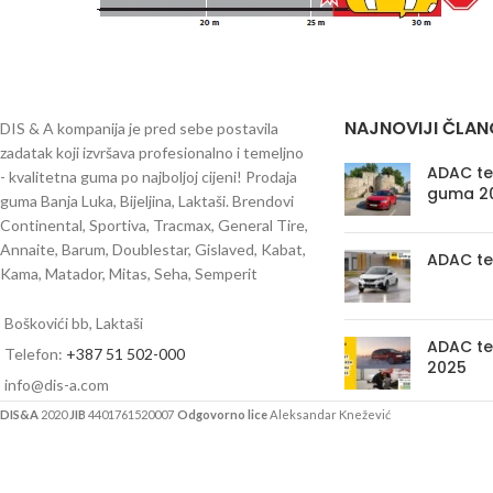
NAJNOVIJI ČLAN
DIS & A kompanija je pred sebe postavila
zadatak koji izvršava profesionalno i temeljno
ADAC tes
- kvalitetna guma po najboljoj cijeni! Prodaja
guma 2
guma Banja Luka, Bijeljina, Laktaši. Brendovi
Continental, Sportiva, Tracmax, General Tire,
Annaite, Barum, Doublestar, Gislaved, Kabat,
ADAC te
Kama, Matador, Mitas, Seha, Semperit
Boškovići bb, Laktaši
ADAC te
Telefon:
+387 51 502-000
2025
info@dis-a.com
DIS&A
2020
JIB
4401761520007
Odgovorno lice
Aleksandar Knežević