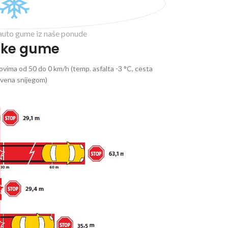
auto gume iz naše ponude
ske gume
vima od 50 do 0 km/h (temp. asfalta -3 °C, cesta
ivena snijegom)