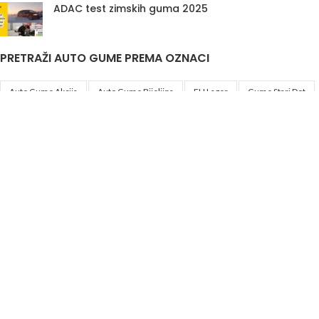
ADAC test zimskih guma 2025
PRETRAŽI AUTO GUME PREMA OZNACI
Auto Gume Akcija
Auto Gume Bijeljina
EU Lager
Gume Stari Dot
Premiumcontact7
Traktorske Gume
Zimske Gume 205 55 R16
Korisni linkovi
Politika privatnosti i uslovi korištenja
DIS&A
2020
JIB
4401761520007
Odgovorno lice
Aleksandar Knežević