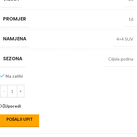
PROMJER
16
NAMJENA
4×4 SUV
SEZONA
Ciijela godina
Na zalihi
Uporedi
POŠALJI UPIT