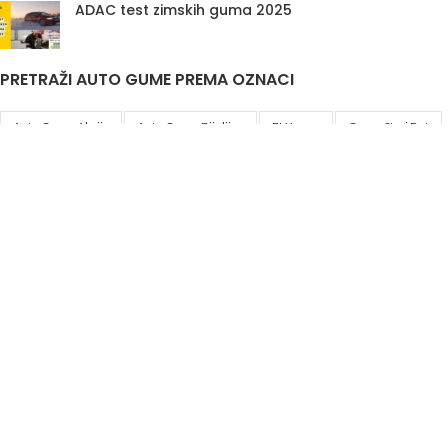
ADAC test zimskih guma 2025
PRETRAŽI AUTO GUME PREMA OZNACI
Auto Gume Akcija
Auto Gume Bijeljina
EU Lager
Gume Stari Dot
Premiumcontact7
Traktorske Gume
Zimske Gume 205 55 R16
Korisni linkovi
Politika privatnosti i uslovi korištenja
DIS&A
2020
JIB
4401761520007
Odgovorno lice
Aleksandar Knežević