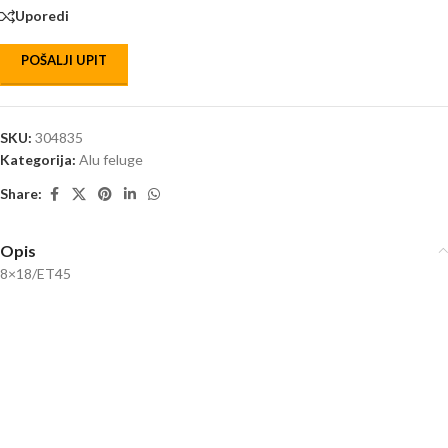
Uporedi
POŠALJI UPIT
SKU:
304835
Kategorija:
Alu feluge
Share:
Opis
8×18/ET45