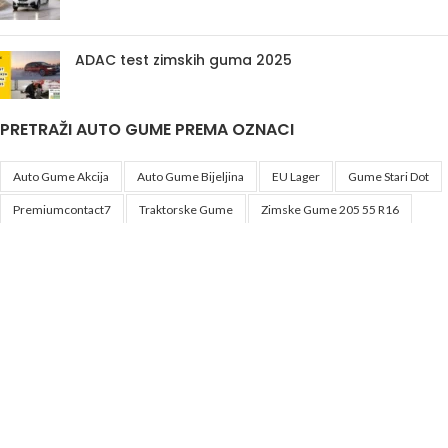
ADAC test zimskih guma 2025
PRETRAŽI AUTO GUME PREMA OZNACI
Auto Gume Akcija
Auto Gume Bijeljina
EU Lager
Gume Stari Dot
Premiumcontact7
Traktorske Gume
Zimske Gume 205 55 R16
Korisni linkovi
Politika privatnosti i uslovi korištenja