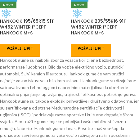
NOVO
NOVO
HANKOOK 195/65R15 91T
HANKOOK 205/55R16 91T
W462 WINTER I*CEPT
W462 WINTER I*CEPT
HANKOOK M+S
HANKOOK M+S
POŠALJI UPIT
POŠALJI UPIT
Hankook gume su najbolji izbor za vozače koji cijene bezbjednost,
performanse i udobnost. Bilo da vozite električno vozilo, putnički
automobil, SUV, kamion ili autobus, Hankook gume će vam pružiti
najbolje vozno iskustvo u bilo kom uslovu. Hankook gume su dizajnirane
sa inovativnom tehnologijom i naprednim materijalima da obezbede
optimalno prijanjanje, upravljanje, trajnost i efikasnost potrošnje goriva.
Hankook gume su takođe ekološki prihvatljive i društveno odgovorne, jer
su sertifikovane od strane Međunarodne sertifikacije održivosti i
ugljenika (ISCC) i podržavaju razne sportske i kulturne događaje širom
svijeta. Ako tražite gume koje će poboljšati vašu mobilnost i voznu
emociju, izaberite Hankook gume danas. Posetite naš veb-šop da
pronađete savršenu gumu za vaše vozilo i uživajte u našim posebnim