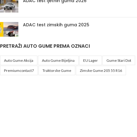
ADAC test ljetnih guma 2026
ADAC test zimskih guma 2025
PRETRAŽI AUTO GUME PREMA OZNACI
Auto Gume Akcija
Auto Gume Bijeljina
EU Lager
Gume Stari Dot
Premiumcontact7
Traktorske Gume
Zimske Gume 205 55 R16
Korisni linkovi
Politika privatnosti i uslovi korištenja