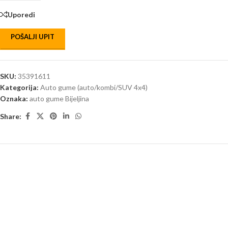
Uporedi
POŠALJI UPIT
SKU:
35391611
Kategorija:
Auto gume (auto/kombi/SUV 4x4)
Oznaka:
auto gume Bijeljina
Share: