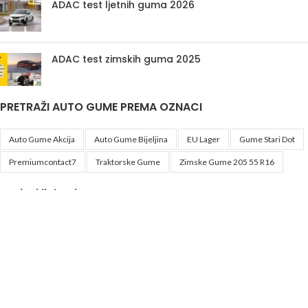
ADAC test ljetnih guma 2026
ADAC test zimskih guma 2025
PRETRAŽI AUTO GUME PREMA OZNACI
Auto Gume Akcija
Auto Gume Bijeljina
EU Lager
Gume Stari Dot
Premiumcontact7
Traktorske Gume
Zimske Gume 205 55 R16
Korisni linkovi
Politika privatnosti i uslovi korištenja