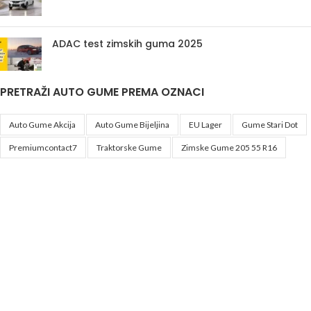
ADAC test zimskih guma 2025
PRETRAŽI AUTO GUME PREMA OZNACI
Auto Gume Akcija
Auto Gume Bijeljina
EU Lager
Gume Stari Dot
Premiumcontact7
Traktorske Gume
Zimske Gume 205 55 R16
Korisni linkovi
Politika privatnosti i uslovi korištenja