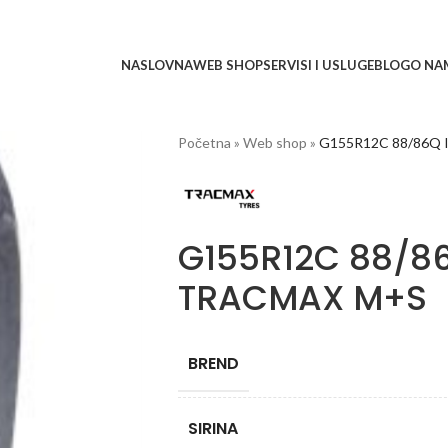
NASLOVNA
WEB SHOP
SERVISI I USLUGE
BLOG
O NA
Početna
»
Web shop
»
G155R12C 88/86Q 
G155R12C 88/86
TRACMAX M+S
BREND
SIRINA