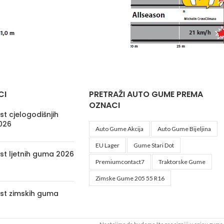
CI
PRETRAŽI AUTO GUME PREMA
OZNACI
t cjelogodišnjih
026
Auto Gume Akcija
Auto Gume Bijeljina
EU Lager
Gume Stari Dot
st ljetnih guma 2026
Premiumcontact7
Traktorske Gume
Zimske Gume 205 55 R16
st zimskih guma