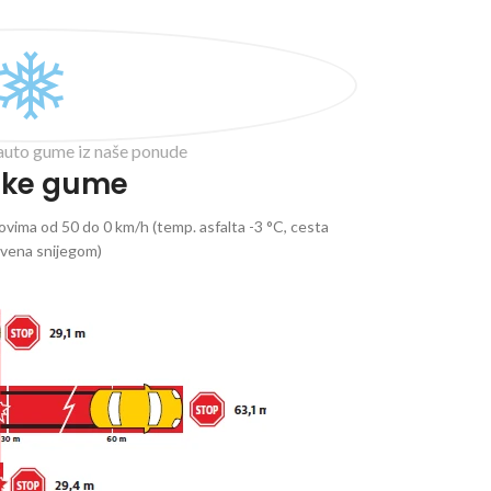
auto gume iz naše ponude
ske gume
vima od 50 do 0 km/h (temp. asfalta -3 °C, cesta
ivena snijegom)