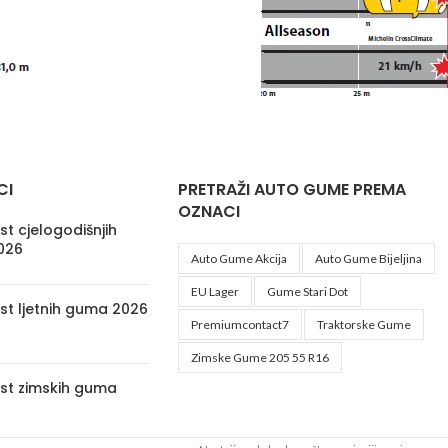
CI
PRETRAŽI AUTO GUME PREMA
OZNACI
t cjelogodišnjih
026
Auto Gume Akcija
Auto Gume Bijeljina
EU Lager
Gume Stari Dot
st ljetnih guma 2026
Premiumcontact7
Traktorske Gume
Zimske Gume 205 55 R16
st zimskih guma