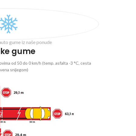
auto gume iz naše ponude
ske gume
vima od 50 do 0 km/h (temp. asfalta -3 °C, cesta
ivena snijegom)