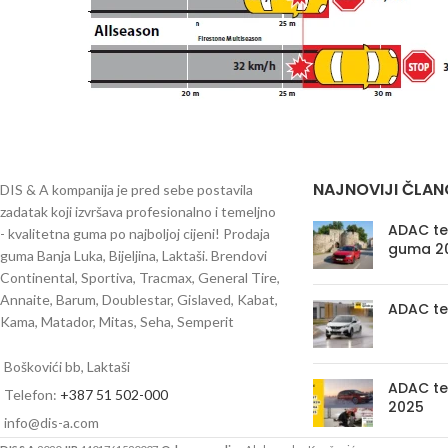
NAJNOVIJI ČLAN
DIS & A kompanija je pred sebe postavila
zadatak koji izvršava profesionalno i temeljno
ADAC tes
- kvalitetna guma po najboljoj cijeni! Prodaja
guma 2
guma Banja Luka, Bijeljina, Laktaši. Brendovi
Continental, Sportiva, Tracmax, General Tire,
Annaite, Barum, Doublestar, Gislaved, Kabat,
ADAC te
Kama, Matador, Mitas, Seha, Semperit
Boškovići bb, Laktaši
ADAC te
Telefon:
+387 51 502-000
2025
info@dis-a.com