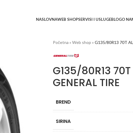
NASLOVNA
WEB SHOP
SERVISI I USLUGE
BLOG
O NA
Početna
»
Web shop
»
G135/80R13 70T 
G135/80R13 70
GENERAL TIRE
BREND
SIRINA