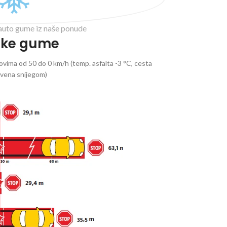
auto gume iz naše ponude
ske gume
vima od 50 do 0 km/h (temp. asfalta -3 °C, cesta
ivena snijegom)