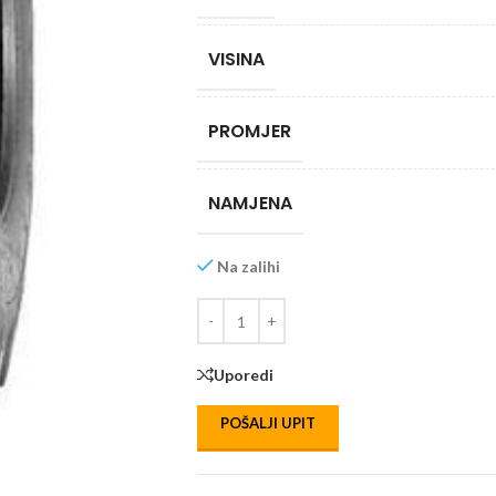
VISINA
PROMJER
NAMJENA
Na zalihi
Uporedi
POŠALJI UPIT