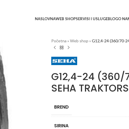
NASLOVNA
WEB SHOP
SERVISI I USLUGE
BLOG
O NA
Početna
»
Web shop
»
G12,4-24 (360/70
G12,4-24 (360/
SEHA TRAKTORS
BREND
SIRINA